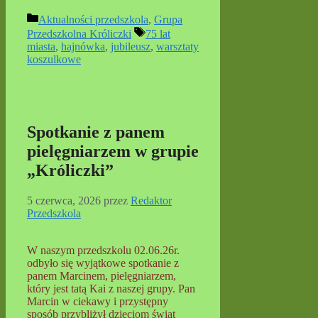
Kategorie
Aktualności przedszkola
,
Grupa
Tagi
Przedszkolna Króliczki
75 lat
miasta
,
hajnówka
,
jubileusz
,
warsztaty
koszulkowe
Spotkanie z panem
pielęgniarzem w grupie
„Króliczki”
5 czerwca, 2026
przez
Redaktor
Przedszkola
W naszym przedszkolu 02.06.26r.
odbyło się wyjątkowe spotkanie z
panem Marcinem, pielęgniarzem,
który jest tatą Kai z naszej grupy. Pan
Marcin w ciekawy i przystępny
sposób przybliżył dzieciom świat