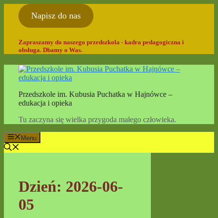
Przejdź
Napisz do nas
do
treści
Zapraszamy do naszego przedszkola - kadra pedagogiczna i
obsługa. Dbamy o Was.
Przedszkole im. Kubusia Puchatka w Hajnówce –
edukacja i opieka
Tu zaczyna się wielka przygoda małego człowieka.
Menu
Dzień:
2026-06-
05