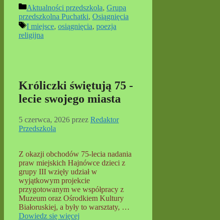
Kategorie
Aktualności przedszkola
,
Grupa
przedszkolna Puchatki
,
Osiągnięcia
Tagi
I miejsce
,
osiągnięcia
,
poezja
religijna
Króliczki świętują 75 -
lecie swojego miasta
5 czerwca, 2026
przez
Redaktor
Przedszkola
Z okazji obchodów 75-lecia nadania
praw miejskich Hajnówce dzieci z
grupy III wzięły udział w
wyjątkowym projekcie
przygotowanym we współpracy z
Muzeum oraz Ośrodkiem Kultury
Białoruskiej, a były to warsztaty, …
Dowiedz się więcej