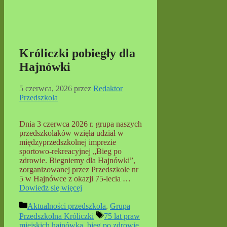
Króliczki pobiegły dla
Hajnówki
5 czerwca, 2026
przez
Redaktor
Przedszkola
Dnia 3 czerwca 2026 r. grupa naszych
przedszkolaków wzięła udział w
międzyprzedszkolnej imprezie
sportowo-rekreacyjnej „Bieg po
zdrowie. Biegniemy dla Hajnówki”,
zorganizowanej przez Przedszkole nr
5 w Hajnówce z okazji 75-lecia …
Dowiedz się więcej
Kategorie
Aktualności przedszkola
,
Grupa
Tagi
Przedszkolna Króliczki
75 lat praw
miejskich hajnówka
,
bieg po zdrowie
,