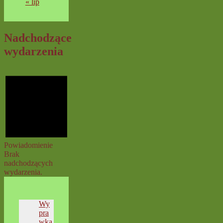
« lip
Nadchodzące
wydarzenia
Powiadomienie
Brak
nadchodzących
wydarzenia.
Wy
pra
wka