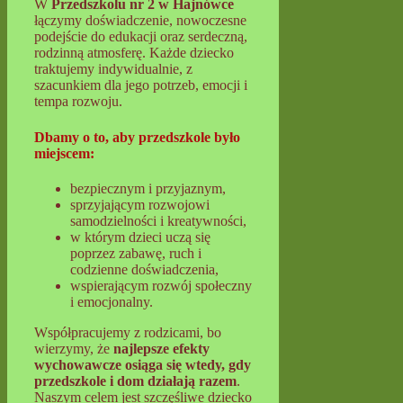
W
Przedszkolu nr 2 w Hajnówce
łączymy doświadczenie, nowoczesne
podejście do edukacji oraz serdeczną,
rodzinną atmosferę. Każde dziecko
traktujemy indywidualnie, z
szacunkiem dla jego potrzeb, emocji i
tempa rozwoju.
Dbamy o to, aby przedszkole było
miejscem:
bezpiecznym i przyjaznym,
sprzyjającym rozwojowi
samodzielności i kreatywności,
w którym dzieci uczą się
poprzez zabawę, ruch i
codzienne doświadczenia,
wspierającym rozwój społeczny
i emocjonalny.
Współpracujemy z rodzicami, bo
wierzymy, że
najlepsze efekty
wychowawcze osiąga się wtedy, gdy
przedszkole i dom działają razem
.
Naszym celem jest szczęśliwe dziecko