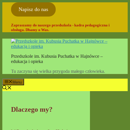
Przejdź
Napisz do nas
do
treści
Zapraszamy do naszego przedszkola - kadra pedagogiczna i
obsługa. Dbamy o Was.
Przedszkole im. Kubusia Puchatka w Hajnówce –
edukacja i opieka
Tu zaczyna się wielka przygoda małego człowieka.
Menu
Dlaczego my?