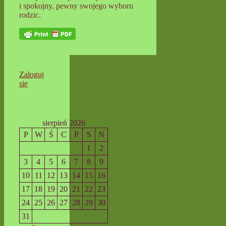
i spokojny, pewny swojego wyboru
rodzic.
Zaloguj
się
sierpień 2026
P
W
Ś
C
P
S
N
1
2
3
4
5
6
7
8
9
10
11
12
13
14
15
16
17
18
19
20
21
22
23
24
25
26
27
28
29
30
31