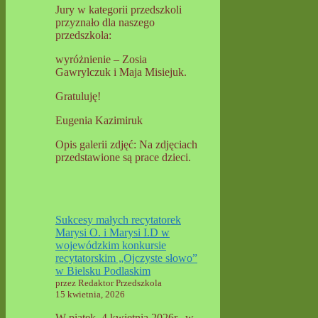
Jury w kategorii przedszkoli
przyznało dla naszego
przedszkola:
wyróżnienie – Zosia
Gawrylczuk i Maja Misiejuk.
Gratuluję!
Eugenia Kazimiruk
Opis galerii zdjęć: Na zdjęciach
przedstawione są prace dzieci.
Sukcesy małych recytatorek
Marysi O. i Marysi I.D w
wojewódzkim konkursie
recytatorskim „Ojczyste słowo”
w Bielsku Podlaskim
przez Redaktor Przedszkola
15 kwietnia, 2026
W piątek, 4 kwietnia 2026r., w