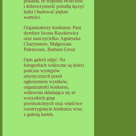
pokazał, że wspólna twórczość
i dobroczynność potrafią łączyć
ludzi i budować piękne
wartości.
Organizatorzy konkursu: Pani
dyrektor Iwona Raszkiewicz
oraz nauczycielka: Agnieszka
Charytonow, Małgorzata
Palenceusz, Barbara Grosz
Opis galerii zdjęć: Na
fotografiach widoczne są dzieci
podczas występów
artystycznych przed
ogłoszeniem wyników,
organizatorki konkursu,
widownia składająca się ze
wszystkich grup
przedszkolnych oraz właściwe
rozstrzygnięcie konkursu wraz
z galerią kartek.