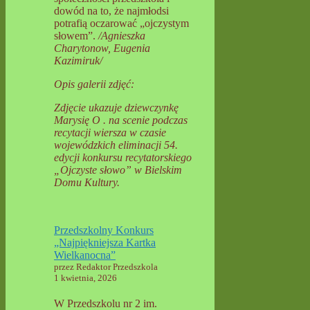
dowód na to, że najmłodsi
potrafią oczarować „ojczystym
słowem”.
/Agnieszka
Charytonow, Eugenia
Kazimiruk/
Opis galerii zdjęć:
Zdjęcie ukazuje dziewczynkę
Marysię O . na
scenie podczas
recytacji wiersza w czasie
wojewódzkich eliminacji 54.
edycji konkursu recytatorskiego
„Ojczyste słowo” w
Bielskim
Domu Kultury.
Przedszkolny Konkurs
„Najpiękniejsza Kartka
Wielkanocna”
przez Redaktor Przedszkola
1 kwietnia, 2026
W Przedszkolu nr 2 im.