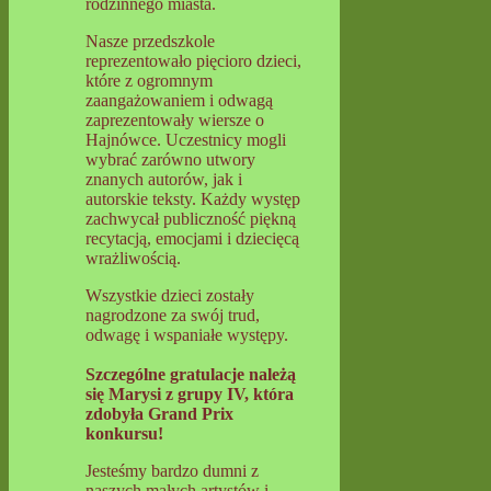
rodzinnego miasta.
Nasze przedszkole
reprezentowało pięcioro dzieci,
które z ogromnym
zaangażowaniem i odwagą
zaprezentowały wiersze o
Hajnówce. Uczestnicy mogli
wybrać zarówno utwory
znanych autorów, jak i
autorskie teksty. Każdy występ
zachwycał publiczność piękną
recytacją, emocjami i dziecięcą
wrażliwością.
Wszystkie dzieci zostały
nagrodzone za swój trud,
odwagę i wspaniałe występy.
Szczególne gratulacje należą
się Marysi z grupy IV, która
zdobyła Grand Prix
konkursu!
Jesteśmy bardzo dumni z
naszych małych artystów i