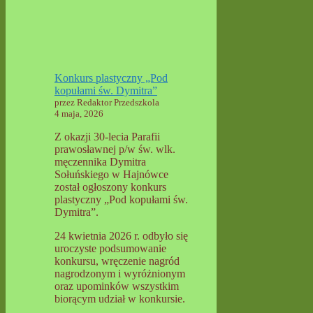
Konkurs plastyczny „Pod
kopułami św. Dymitra”
przez Redaktor Przedszkola
4 maja, 2026
Z okazji 30-lecia Parafii
prawosławnej p/w św. wlk.
męczennika Dymitra
Sołuńskiego w Hajnówce
został ogłoszony konkurs
plastyczny „Pod kopułami św.
Dymitra”.
24 kwietnia 2026 r. odbyło się
uroczyste podsumowanie
konkursu, wręczenie nagród
nagrodzonym i wyróżnionym
oraz upominków wszystkim
biorącym udział w konkursie.