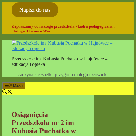
Przejdź
Napisz do nas
do
treści
Zapraszamy do naszego przedszkola - kadra pedagogiczna i
obsługa. Dbamy o Was.
Przedszkole im. Kubusia Puchatka w Hajnówce –
edukacja i opieka
Tu zaczyna się wielka przygoda małego człowieka.
Menu
Osiągnięcia
Przedszkola nr 2 im
Kubusia Puchatka w