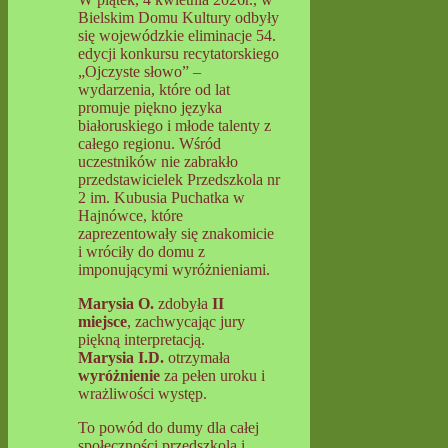
Bielskim Domu Kultury odbyły
się wojewódzkie eliminacje 54.
edycji konkursu recytatorskiego
„Ojczyste słowo” –
wydarzenia, które od lat
promuje piękno języka
białoruskiego i młode talenty z
całego regionu. Wśród
uczestników nie zabrakło
przedstawicielek Przedszkola nr
2 im. Kubusia Puchatka w
Hajnówce, które
zaprezentowały się znakomicie
i wróciły do domu z
imponującymi wyróżnieniami.
Marysia O.
zdobyła
II
miejsce
, zachwycając jury
piękną interpretacją.
Marysia I.D.
otrzymała
wyróżnienie
za pełen uroku i
wrażliwości występ.
To powód do dumy dla całej
społeczności przedszkola i