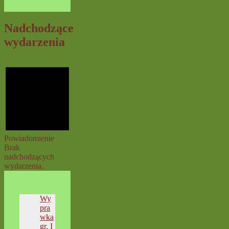
Nadchodzące
wydarzenia
Powiadomienie
Brak
nadchodzących
wydarzenia.
Wy
pra
wka
gr. I