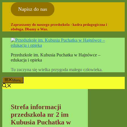
Przejdź
Napisz do nas
do
treści
Zapraszamy do naszego przedszkola - kadra pedagogiczna i
obsługa. Dbamy o Was.
Przedszkole im. Kubusia Puchatka w Hajnówce –
edukacja i opieka
Tu zaczyna się wielka przygoda małego człowieka.
Menu
Strefa informacji
przedszkola nr 2 im
Kubusia Puchatka w