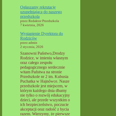
Ogłaszamy rekrutację
uzupełniającą do naszego
przedszkola
przez Redaktor Przedszkola
7 kwietnia, 2026
Wystąpienie Dyrektora do
Rodziców
przez admin
2 stycznia, 2026
Szanowni Państwo,Drodzy
Rodzice, w imieniu własnym
oraz całego zespołu
pedagogicznego serdecznie
witam Państwa na stronie
Przedszkole nr 2 im. Kubusia
Puchatka w Hajnówce. Nasze
przedszkole jest miejscem, w
którym każdego dnia dbamy
nie tylko o rozwój edukacyjny
dzieci, ale przede wszystkim o
ich bezpieczeństwo, poczucie
akceptacji oraz radość z bycia
razem. Wierzymy, że pierwsze