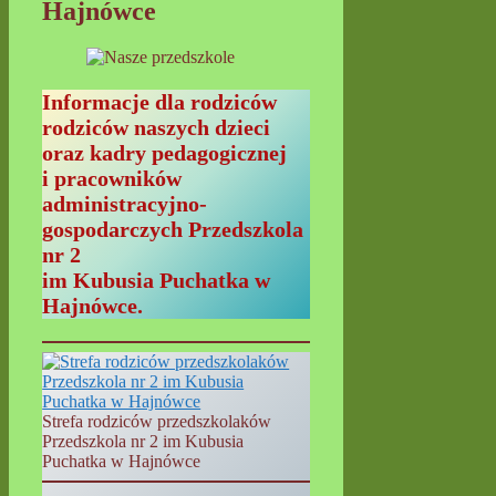
Hajnówce
Informacje dla rodziców
rodziców naszych dzieci
oraz kadry pedagogicznej
i pracowników
administracyjno-
gospodarczych Przedszkola
nr 2
im Kubusia Puchatka w
Hajnówce.
Strefa rodziców przedszkolaków
Przedszkola nr 2 im Kubusia
Puchatka w Hajnówce